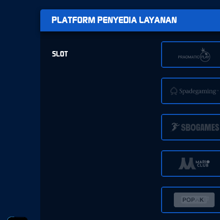
PLATFORM PENYEDIA LAYANAN
SLOT