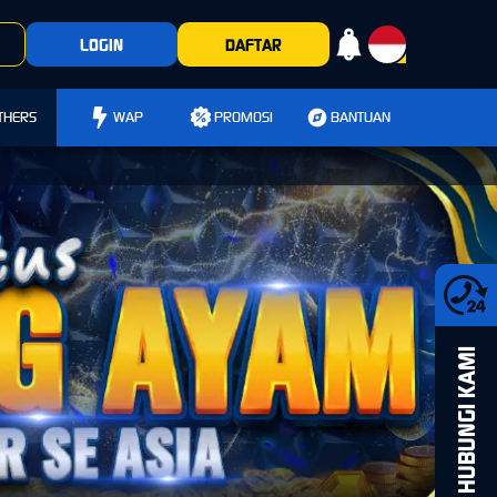
LOGIN
DAFTAR
THERS
WAP
PROMOSI
BANTUAN
HUBUNGI KAMI