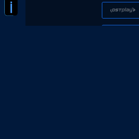
SPORTS
CASINO
TEMBAK IKAN
LIVE GAME